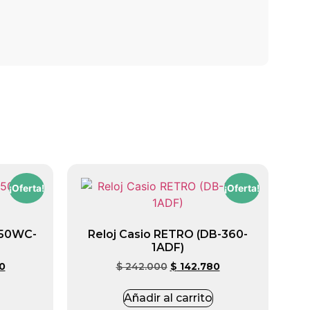
¡Oferta!
¡Oferta!
650WC-
Reloj Casio RETRO (DB-360-
1ADF)
0
$
242.000
$
142.780
Añadir al carrito