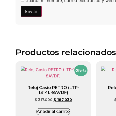
Guarda mi nombre, correo electrónico y web 
Productos relacionados
¡Oferta!
Reloj Casio RETRO (LTP-
Rel
1314L-8AVDF)
$
317.000
$
187.030
Añadir al carrito