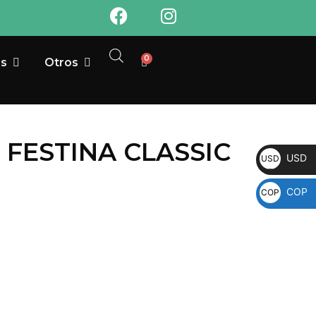
0
as
Otros
FESTINA CLASSIC
USD
USD
COP
COP