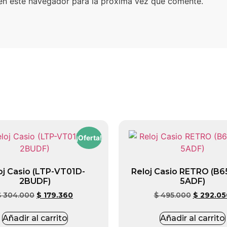
en este navegador para la próxima vez que comente.
¡Oferta!
oj Casio (LTP-VT01D-
Reloj Casio RETRO (B
2BUDF)
5ADF)
$
304.000
$
179.360
$
495.000
$
292.05
Añadir al carrito
Añadir al carrito