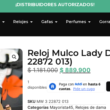
¡DISTRIBUIDORES AUTORIZADOS!
s
Relojes
Gafas
Perfumes
Gorr
Reloj Mulco Lady 
22872 013)
$
1.181.000
$
889.900
1
disponibles
SKU
MW 3 22872 013
Categorías
Mayorista45
,
Relojes de dama