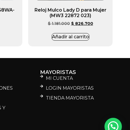
158WA-
Reloj Mulco Lady D para Mujer
(MW3 22872 023)
$
1.181.000
$
826.700
Añadir al carrito
MAYORISTAS
MI CUENTA
IONES
LOGIN MAYORISTAS
D
TIENDA MAYORISTA
 Y