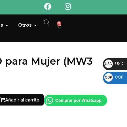
0
as
Otros
D para Mujer (MW3
USD
USD
COP
COP
Añadir al carrito
Comprar por Whatsapp