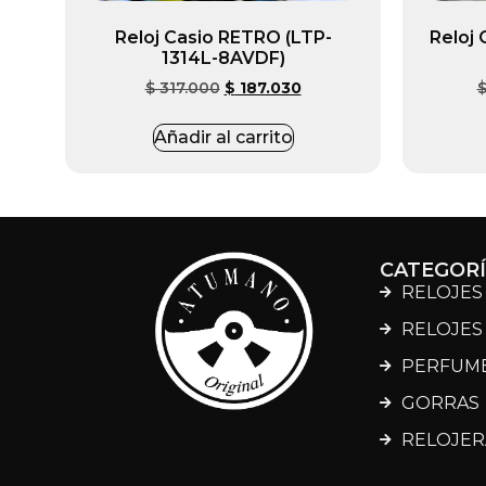
Reloj Casio RETRO (LTP-
Reloj
1314L-8AVDF)
$
317.000
$
187.030
Añadir al carrito
CATEGOR
RELOJES
RELOJES
PERFUM
GORRAS
RELOJER