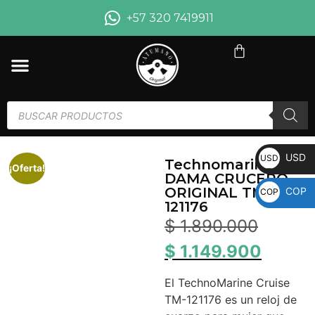
+57 320 7419911
USD
USD
Technomarine
¡Oferta!
DAMA CRUCERO
ORIGINAL TM-
COP
COP
121176
$
1.890.000
$
1.149.900
El TechnoMarine Cruise
TM-121176 es un reloj de