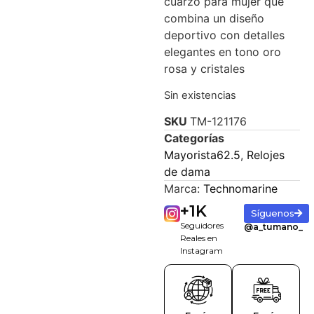
cuarzo para mujer que
combina un diseño
deportivo con detalles
elegantes en tono oro
rosa y cristales
Sin existencias
SKU
TM-121176
Categorías
Mayorista62.5
,
Relojes
de dama
Marca:
Technomarine
+
1
K
Síguenos
Seguidores
@a_tumano_
Reales en
Instagram