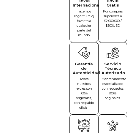
Envío
Envío
Internacional
Gratis
Hacemos
Por compras
llegar tu reloj
superiores a
favorito a
$2.000.000 /
cualquier
$500USD
parte del
mundo
Garantía
Servicio
de
Técnico
Autenticidad
Autorizado
Todos
Mantenimiento
nuestros
especializado
relojes son
con repuestos
100%
100%
originales,
originales.
con respaldo
oficial