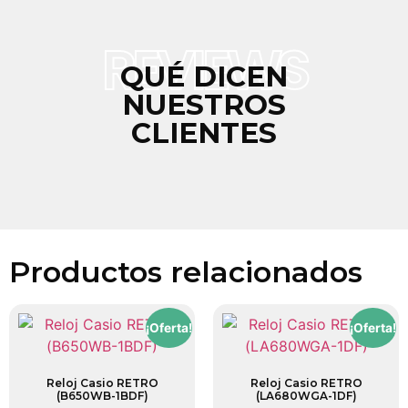
REVIEWS
QUÉ DICEN
NUESTROS
CLIENTES
Productos relacionados
¡Oferta!
¡Oferta!
Reloj Casio RETRO
Reloj Casio RETRO
(B650WB-1BDF)
(LA680WGA-1DF)