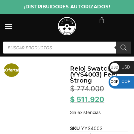
¡DISTRIBUIDORES AUTORIZADOS!
USD
USD
Reloj Swatch
¡Oferta!
(YYS4003) Feel
Strong
COP
COP
$
774.000
$
511.920
Sin existencias
SKU
YYS4003