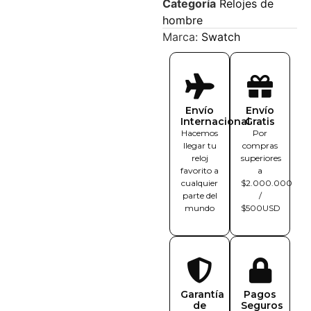
Categoría
Relojes de
hombre
Marca:
Swatch
Envío
Envío
Internacional
Gratis
Hacemos
Por
llegar tu
compras
reloj
superiores
favorito a
a
cualquier
$2.000.000
parte del
/
mundo
$500USD
Garantía
Pagos
de
Seguros