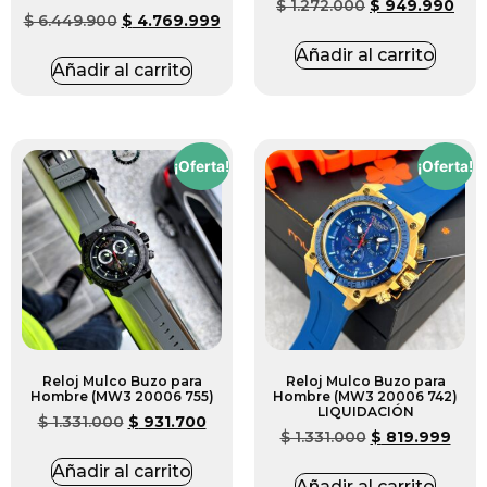
$
1.272.000
$
949.990
$
6.449.900
$
4.769.999
Añadir al carrito
Añadir al carrito
¡Oferta!
¡Oferta!
Reloj Mulco Buzo para
Reloj Mulco Buzo para
Hombre (MW3 20006 755)
Hombre (MW3 20006 742)
LIQUIDACIÓN
$
1.331.000
$
931.700
$
1.331.000
$
819.999
Añadir al carrito
Añadir al carrito