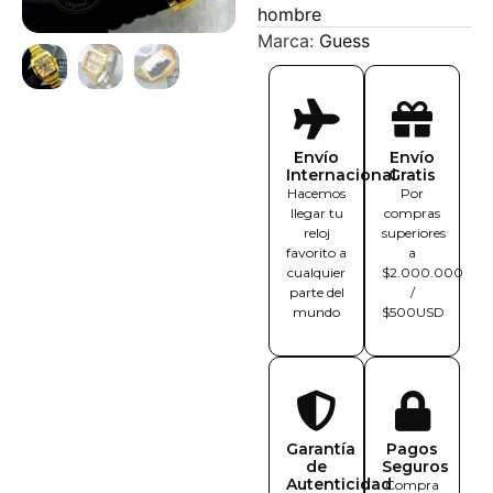
hombre
Marca:
Guess
Envío
Envío
Internacional
Gratis
Hacemos
Por
llegar tu
compras
reloj
superiores
favorito a
a
cualquier
$2.000.000
parte del
/
mundo
$500USD
Garantía
Pagos
de
Seguros
Autenticidad
Compra