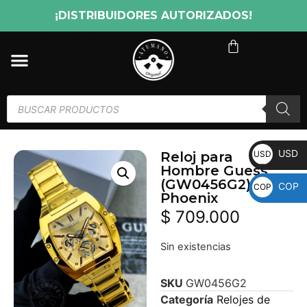
¡DISTRIBUIDORES AUTORIZADOS!
USD
USD
Reloj para
Hombre Guess
(GW0456G2)
COP
COP
Phoenix
$
709.000
Sin existencias
SKU
GW0456G2
Categoría
Relojes de