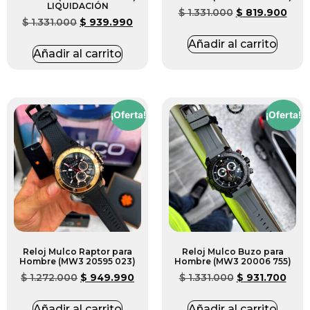
LIQUIDACIÓN
$
1.331.000
$
819.900
$
1.331.000
$
939.990
Añadir al carrito
Añadir al carrito
¡Oferta!
¡Oferta!
Reloj Mulco Raptor para
Reloj Mulco Buzo para
Hombre (MW3 20595 023)
Hombre (MW3 20006 755)
$
1.272.000
$
949.990
$
1.331.000
$
931.700
Añadir al carrito
Añadir al carrito