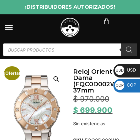
¡DISTRIBUIDORES AUTORIZADOS!
USD
USD
Reloj Orient Para
¡Oferta!
Dama
(FQC0D002W0)
COP
COP
37mm
$
970.000
$
699.900
Sin existencias