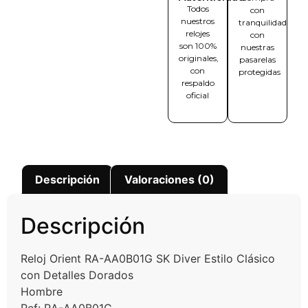
Todos
con
nuestros
tranquilidad
relojes
con
son 100%
nuestras
originales,
pasarelas
con
protegidas
respaldo
oficial
Descripción
Valoraciones (0)
Descripción
Reloj Orient RA-AA0B01G SK Diver Estilo Clásico
con Detalles Dorados
Hombre