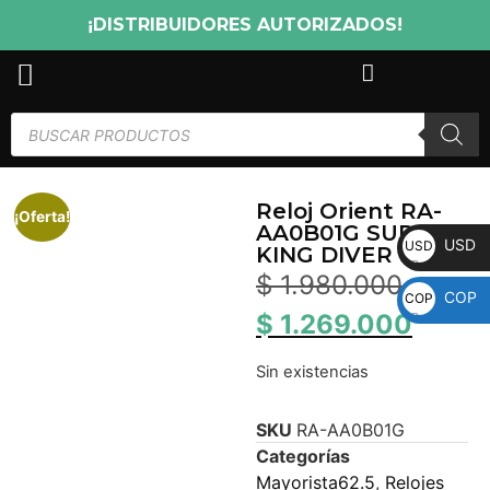
¡DISTRIBUIDORES AUTORIZADOS!
Reloj Orient RA-
¡Oferta!
AA0B01G SUPER
USD
USD
KING DIVER
$
1.980.000
COP
COP
$
1.269.000
Sin existencias
SKU
RA-AA0B01G
Categorías
Mayorista62.5
,
Relojes