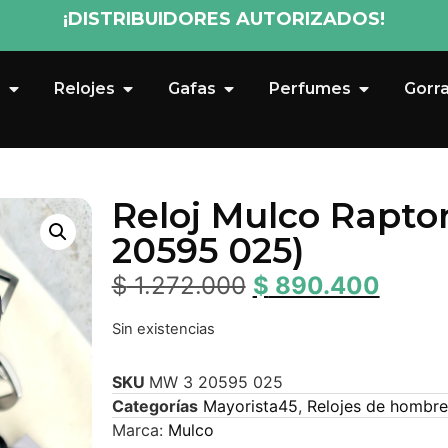
¡DISTRIBUIDORES AUTORIZADOS!
s
Relojes
Gafas
Perfumes
Gorr
Reloj Mulco Rapt
20595 025)
$
1.272.000
$
890.400
Sin existencias
SKU
MW 3 20595 025
Categorías
Mayorista45
,
Relojes de hombre
Marca:
Mulco