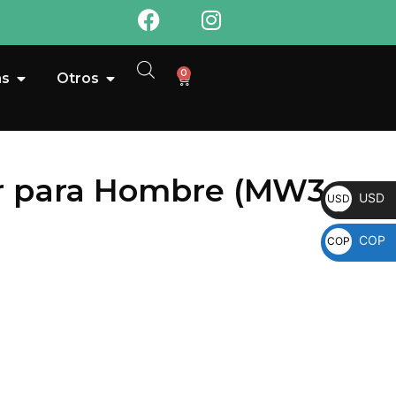
0
as
Otros
or para Hombre (MW3
USD
USD
COP
COP