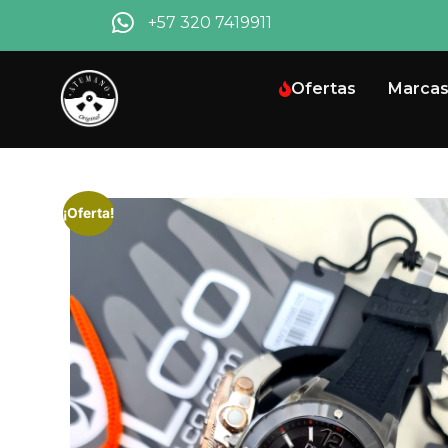
+57 320 7419911
Ofertas
Marca
¡Oferta!