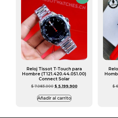
Reloj Tissot T-Touch para
Relo
Hombre (T121.420.44.051.00)
Hombr
Connect Solar
$
7.083.000
$
5.199.900
$
6
Añadir al carrito