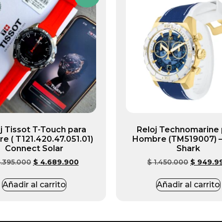
j Tissot T-Touch para
Reloj Technomarine 
e ( T121.420.47.051.01)
Hombre (TM519007) –
Connect Solar
Shark
.395.000
$
4.689.900
$
1.450.000
$
949.9
Añadir al carrito
Añadir al carrito