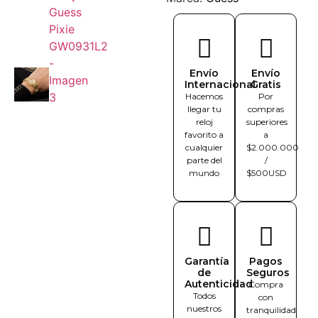
Envío
Envío
Internacional
Gratis
Hacemos
Por
llegar tu
compras
reloj
superiores
favorito a
a
cualquier
$2.000.000
parte del
/
mundo
$500USD
Garantía
Pagos
de
Seguros
Autenticidad
Compra
Todos
con
nuestros
tranquilidad