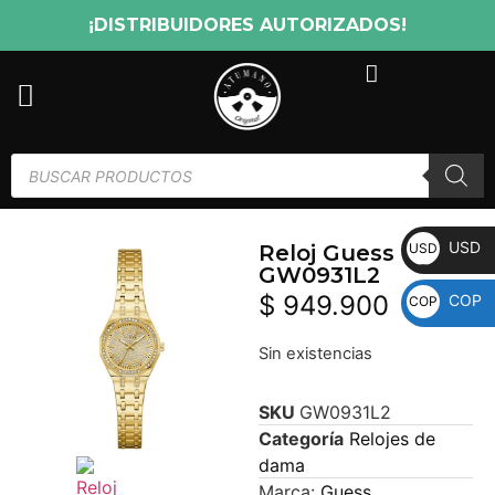
¡DISTRIBUIDORES AUTORIZADOS!
USD
USD
Reloj Guess Pixie
GW0931L2
$
949.900
COP
COP
Sin existencias
SKU
GW0931L2
Categoría
Relojes de
dama
Marca:
Guess