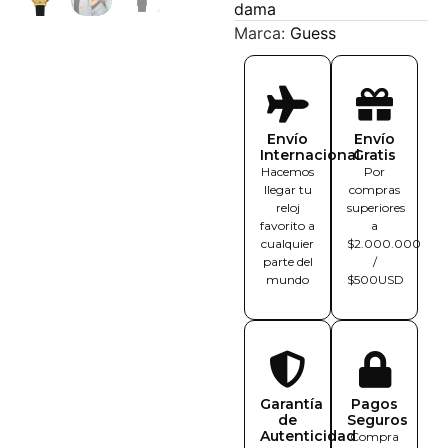
dama
Marca:
Guess
Envío
Envío
Internacional
Gratis
Hacemos
Por
llegar tu
compras
reloj
superiores
favorito a
a
cualquier
$2.000.000
parte del
/
mundo
$500USD
Garantía
Pagos
de
Seguros
Autenticidad
Compra