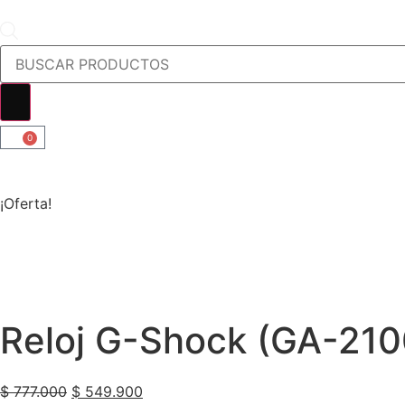
0
¡Oferta!
Reloj G-Shock (GA-21
$
777.000
$
549.900