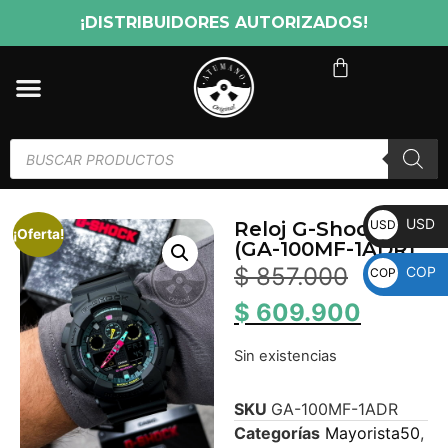
¡DISTRIBUIDORES AUTORIZADOS!
USD
USD
Reloj G-Shock
¡Oferta!
(GA-100MF-1ADR)
$
857.000
COP
COP
$
609.900
Sin existencias
SKU
GA-100MF-1ADR
Categorías
Mayorista50
,