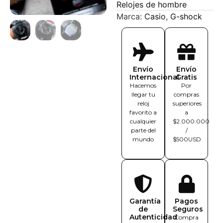
Relojes de hombre
Marca:
Casio
,
G-shock
Envío
Envío
Internacional
Gratis
Hacemos
Por
llegar tu
compras
reloj
superiores
favorito a
a
cualquier
$2.000.000
parte del
/
mundo
$500USD
Garantía
Pagos
de
Seguros
Autenticidad
Compra