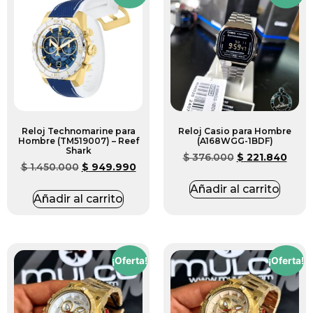
Reloj Technomarine para
Reloj Casio para Hombre
Hombre (TM519007) – Reef
(A168WGG-1BDF)
Shark
$
376.000
$
221.840
$
1.450.000
$
949.990
Añadir al carrito
Añadir al carrito
¡Oferta!
¡Oferta!