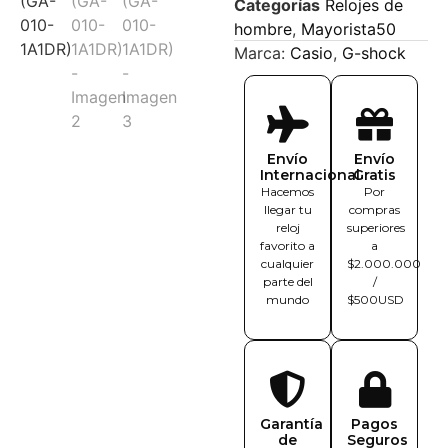
Categorías
Relojes de
hombre
,
Mayorista50
Marca:
Casio
,
G-shock
Envío
Envío
Internacional
Gratis
Hacemos
Por
llegar tu
compras
reloj
superiores
favorito a
a
cualquier
$2.000.000
parte del
/
mundo
$500USD
Garantía
Pagos
de
Seguros