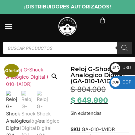
¡DISTRIBUIDORES AUTORIZADOS!
USD
USD
Reloj G-Shock
¡Oferta!
Analógico Digital
(GA-010-1A1DR)
COP
COP
$
804.000
$
649.990
Sin existencias
SKU
GA-010-1A1DR