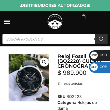
¡DISTRIBUIDORES AUTORIZADOS!
USD
USD
Reloj Fossil
(BQ2228) CUERO
CRONOGRAFO
COP
COP
$
969.900
Sin existencias
SKU
BQ2228
Categoría
Relojes de
dama