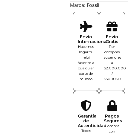
Marca:
Fossil
Envío
Envío
Internacional
Gratis
Hacemos
Por
llegar tu
compras
reloj
superiores
favorito a
a
cualquier
$2.000.000
parte del
/
mundo
$500USD
Garantía
Pagos
de
Seguros
Autenticidad
Compra
Todos
con