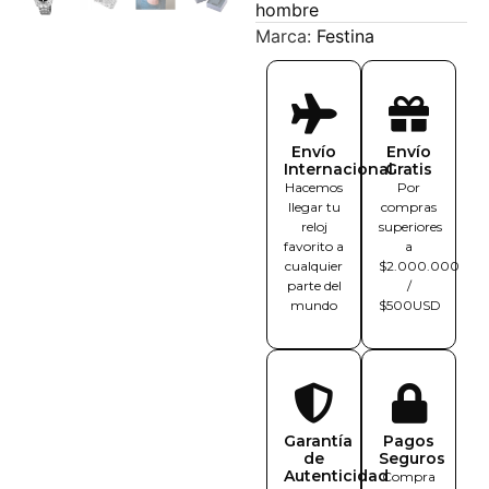
hombre
Marca:
Festina
Envío
Envío
Internacional
Gratis
Hacemos
Por
llegar tu
compras
reloj
superiores
favorito a
a
cualquier
$2.000.000
parte del
/
mundo
$500USD
Garantía
Pagos
de
Seguros
Autenticidad
Compra