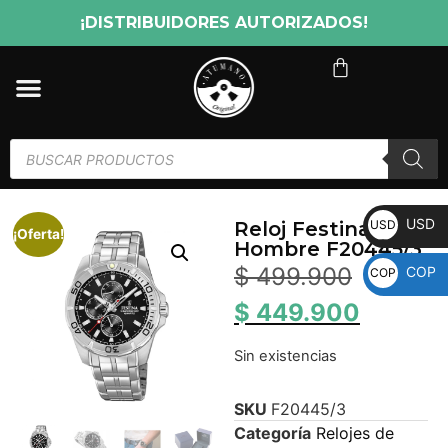
¡DISTRIBUIDORES AUTORIZADOS!
USD
USD
Reloj Festina
¡Oferta!
Hombre F20445/3
$
499.900
COP
COP
$
449.900
Sin existencias
SKU
F20445/3
Categoría
Relojes de