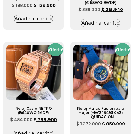
(A168WG-9WDF)
$
188.000
$
129.900
$
389.000
$
215.940
Añadir al carrito
Añadir al carrito
¡Oferta!
¡Oferta!
Reloj Casio RETRO
Reloj Mulco Fusion para
(B640WC-5ADF)
Mujer (MW3 19495 043)
LIQUIDACIÓN
$
484.000
$
299.900
$
1.272.000
$
850.000
Añadir al carrito