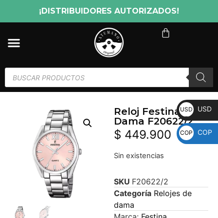
¡DISTRIBUIDORES AUTORIZADOS!
USD
USD
Reloj Festina
Dama F20622/2
$
449.900
COP
COP
Sin existencias
SKU
F20622/2
Categoría
Relojes de
dama
Marca:
Festina