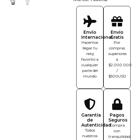
Envío
Envío
Internacional
Gratis
Hacemos
Por
llegar tu
compras
reloj
superiores
favorito a
a
cualquier
$2.000.000
parte del
/
mundo
$500USD
Garantía
Pagos
de
Seguros
Autenticidad
Compra
Todos
con
nuestros
tranquilidad