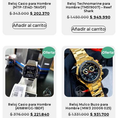
Reloj Casio para Hombre
Reloj Technomarine para
(MTP-1314D-7AVDF)
Hombre (TM519007) – Reef
Shark
$
343.000
$
202.370
$
1.450.000
$
949.990
Añadir al carrito
Añadir al carrito
¡Oferta!
¡Oferta!
Reloj Casio para Hombre
Reloj Mulco Buzo para
(A168WGG-1BDF)
Hombre ( MW3 20006 025)
$
376.000
$
221.840
$
1.331.000
$
931.700