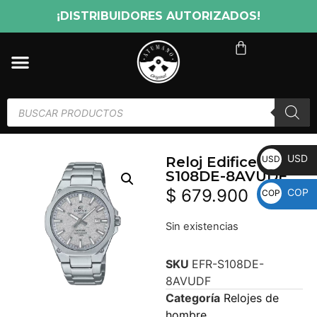
¡DISTRIBUIDORES AUTORIZADOS!
USD
USD
Reloj Edifice EFR-
S108DE-8AVUDF
$
679.900
COP
COP
Sin existencias
SKU
EFR-S108DE-
8AVUDF
Categoría
Relojes de
hombre