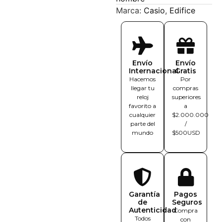
Marca:
Casio
,
Edifice
Envío
Envío
Internacional
Gratis
Hacemos
Por
llegar tu
compras
reloj
superiores
favorito a
a
cualquier
$2.000.000
parte del
/
mundo
$500USD
Garantía
Pagos
de
Seguros
Autenticidad
Compra
Todos
con