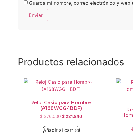
Guarda mi nombre, correo electrónico y web 
Productos relacionados
¡Oferta!
Reloj Casio para Hombre
(A168WGG-1BDF)
Re
Homb
$
376.000
$
221.840
Añadir al carrito