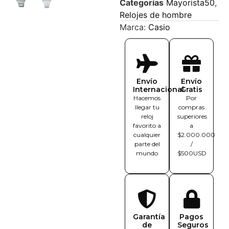
Categorías
Mayorista50
,
Relojes de hombre
Marca:
Casio
Envío
Envío
Internacional
Gratis
Hacemos
Por
llegar tu
compras
reloj
superiores
favorito a
a
cualquier
$2.000.000
parte del
/
mundo
$500USD
Garantía
Pagos
de
Seguros