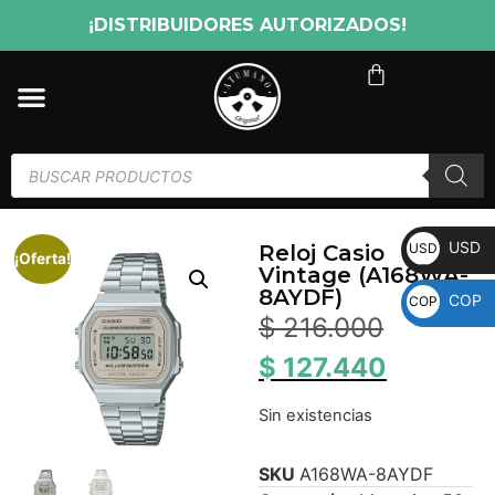
¡DISTRIBUIDORES AUTORIZADOS!
USD
USD
Reloj Casio
¡Oferta!
Vintage (A168WA-
8AYDF)
COP
COP
$
216.000
$
127.440
Sin existencias
SKU
A168WA-8AYDF