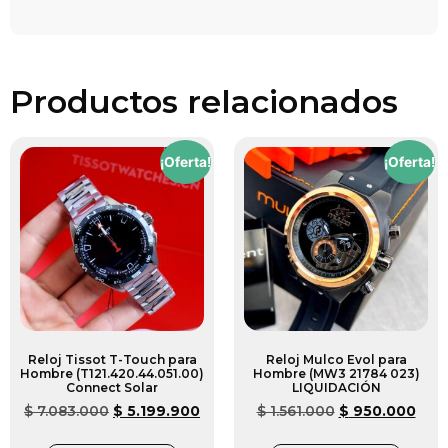
Productos relacionados
¡Oferta!
¡Oferta!
Reloj Tissot T-Touch para
Reloj Mulco Evol para
Hombre (T121.420.44.051.00)
Hombre (MW3 21784 023)
Connect Solar
LIQUIDACIÓN
$
7.083.000
$
5.199.900
$
1.561.000
$
950.000