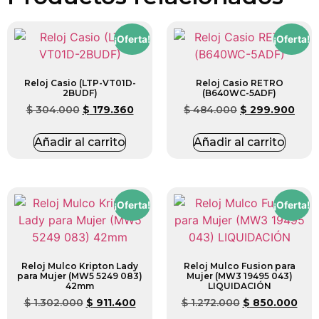
¡Oferta!
¡Oferta!
Reloj Casio (LTP-VT01D-
Reloj Casio RETRO
2BUDF)
(B640WC-5ADF)
$
304.000
$
179.360
$
484.000
$
299.900
Añadir al carrito
Añadir al carrito
¡Oferta!
¡Oferta!
Reloj Mulco Kripton Lady
Reloj Mulco Fusion para
para Mujer (MW5 5249 083)
Mujer (MW3 19495 043)
42mm
LIQUIDACIÓN
$
1.302.000
$
911.400
$
1.272.000
$
850.000