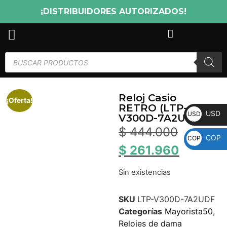
¡DISTRIBUIDORES AUTORIZADOS!
Reloj Casio
¡Oferta!
RETRO (LTP-
USD
USD
V300D-7A2UDF)
$
444.000
COP
COP
$
261.960
Sin existencias
SKU
LTP-V300D-7A2UDF
Categorías
Mayorista50
,
Relojes de dama