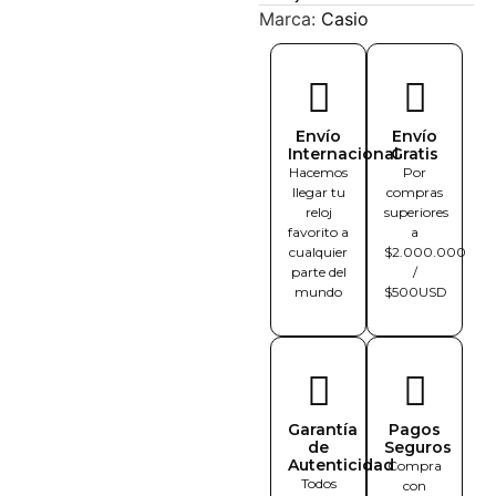
Marca:
Casio
Envío
Envío
Internacional
Gratis
Hacemos
Por
llegar tu
compras
reloj
superiores
favorito a
a
cualquier
$2.000.000
parte del
/
mundo
$500USD
Garantía
Pagos
de
Seguros
Autenticidad
Compra
Todos
con