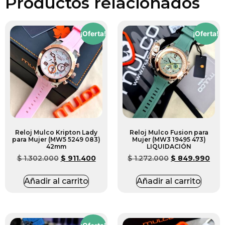
Productos relacionados
¡Oferta!
¡Oferta!
Reloj Mulco Kripton Lady
Reloj Mulco Fusion para
para Mujer (MW5 5249 083)
Mujer (MW3 19495 473)
42mm
LIQUIDACIÓN
$
1.302.000
$
911.400
$
1.272.000
$
849.990
Añadir al carrito
Añadir al carrito