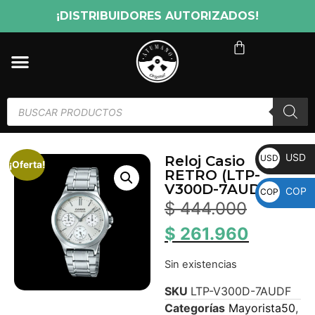
¡DISTRIBUIDORES AUTORIZADOS!
USD
USD
Reloj Casio
¡Oferta!
RETRO (LTP-
V300D-7AUDF)
COP
COP
$
444.000
$
261.960
Sin existencias
SKU
LTP-V300D-7AUDF
Categorías
Mayorista50
,