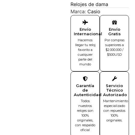
Relojes de dama
Marca:
Casio
Envío
Envío
Internacional
Gratis
Hacemos
Por compras
llegar tu reloj
superiores a
favorito a
$2.000.000 /
cualquier
$500USD
parte del
mundo
Garantía
Servicio
de
Técnico
Autenticidad
Autorizado
Todos
Mantenimiento
nuestros
especializado
relojes son
con repuestos
100%
100%
originales,
originales.
con respaldo
oficial