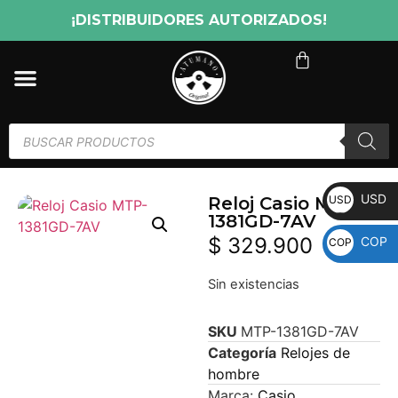
¡DISTRIBUIDORES AUTORIZADOS!
USD
USD
Reloj Casio MTP-
1381GD-7AV
$
329.900
COP
COP
Sin existencias
SKU
MTP-1381GD-7AV
Categoría
Relojes de
hombre
Marca:
Casio