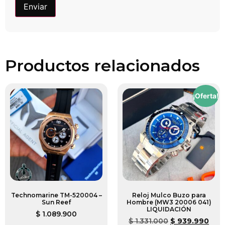
Productos relacionados
¡Oferta!
Technomarine TM-520004 –
Reloj Mulco Buzo para
Sun Reef
Hombre (MW3 20006 041)
LIQUIDACIÓN
$
1.089.900
$
1.331.000
$
939.990