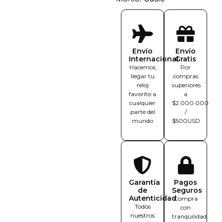
Envío
Envío
Internacional
Gratis
Hacemos
Por
llegar tu
compras
reloj
superiores
favorito a
a
cualquier
$2.000.000
parte del
/
mundo
$500USD
Garantía
Pagos
de
Seguros
Autenticidad
Compra
Todos
con
nuestros
tranquilidad