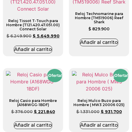
Reloj Technomarine para
Hombre (TM519006) Reef
Reloj Tissot T-Touch para
Shark
Hombre (T121.420.47.051.00)
$
829.900
Connect Solar
$
6.249.900
$
5.649.990
Añadir al carrito
Añadir al carrito
¡Oferta!
¡Oferta!
Reloj Casio para Hombre
Reloj Mulco Buzo para
(A168WGG-1BDF)
Hombre ( MW3 20006 025)
$
376.000
$
221.840
$
1.331.000
$
931.700
Añadir al carrito
Añadir al carrito