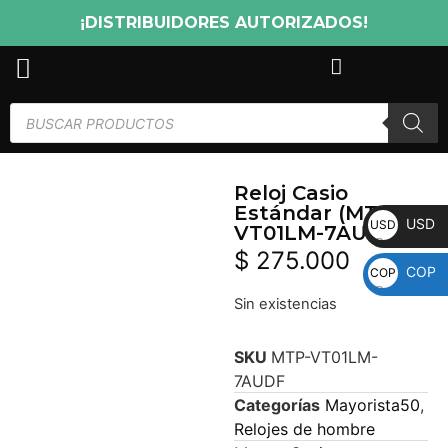
¡DISTRIBUIDORES AUTORIZADOS!
Reloj Casio
Estándar (MTP-
USD
USD
VT01LM-7AUDF)
$
275.000
COP
COP
Sin existencias
SKU
MTP-VT01LM-
7AUDF
Categorías
Mayorista50
,
Relojes de hombre