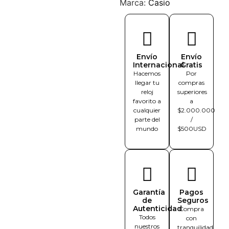
Marca:
Casio
Envío
Envío
Internacional
Gratis
Hacemos
Por
llegar tu
compras
reloj
superiores
favorito a
a
cualquier
$2.000.000
parte del
/
mundo
$500USD
Garantía
Pagos
de
Seguros
Autenticidad
Compra
Todos
con
nuestros
tranquilidad