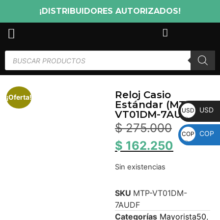
¡DISTRIBUIDORES AUTORIZADOS!
Reloj Casio
¡Oferta!
Estándar (MTP-
USD
USD
VT01DM-7AUDF)
$
275.000
COP
COP
$
162.250
Sin existencias
SKU
MTP-VT01DM-
7AUDF
Categorías
Mayorista50
,