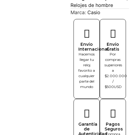
Relojes de hombre
Marca:
Casio
Envío
Envío
Internacional
Gratis
Hacemos
Por
llegar tu
compras
reloj
superiores
favorito a
a
cualquier
$2.000.000
parte del
/
mundo
$500USD
Garantía
Pagos
de
Seguros
Autenticidad
Compra