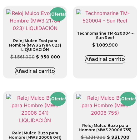
¡Oferta!
Technomarine TM-520004 –
Sun Reef
Reloj Mulco Evol para
$
1.089.900
Hombre (MW3 21784 023)
LIQUIDACIÓN
$
1.561.000
$
950.000
Añadir al carrito
Añadir al carrito
¡Oferta!
¡Oferta!
Reloj Mulco Buzo para
Hombre (MW3 20006 755)
Reloj Mulco Buzo para
$
1.331.000
$
931.700
Hombre (MW3 20006 041)