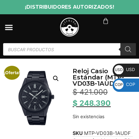
¡DISTRIBUIDORES AUTORIZADOS!
USD
USD
Reloj Casio
¡Oferta!
Estándar (MTP-
VD03B-1AUDF)
COP
COP
$
421.000
$
248.390
Sin existencias
SKU
MTP-VD03B-1AUDF