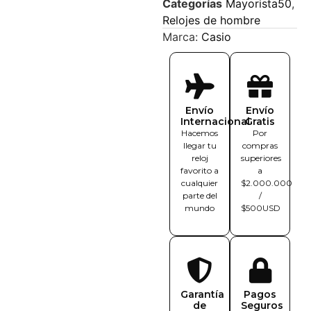
Categorías
Mayorista50
,
Relojes de hombre
Marca:
Casio
Envío
Envío
Internacional
Gratis
Hacemos
Por
llegar tu
compras
reloj
superiores
favorito a
a
cualquier
$2.000.000
parte del
/
mundo
$500USD
Garantía
Pagos
de
Seguros