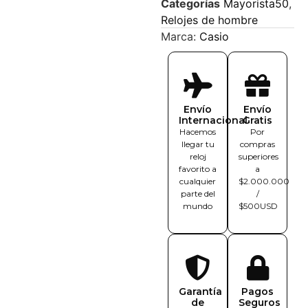
Categorías
Mayorista50
,
Relojes de hombre
Marca:
Casio
Envío
Envío
Internacional
Gratis
Hacemos
Por
llegar tu
compras
reloj
superiores
favorito a
a
cualquier
$2.000.000
parte del
/
mundo
$500USD
Garantía
Pagos
de
Seguros