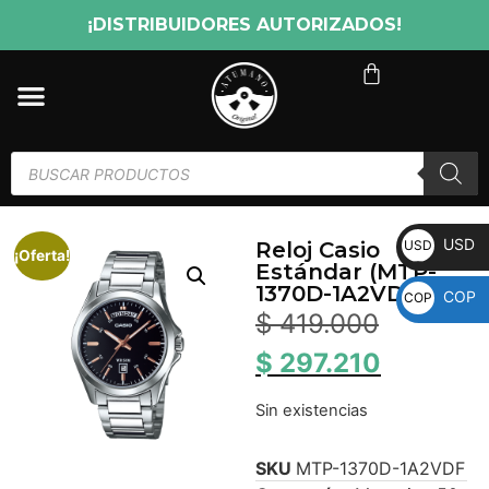
¡DISTRIBUIDORES AUTORIZADOS!
USD
USD
Reloj Casio
¡Oferta!
Estándar (MTP-
1370D-1A2VDF)
COP
COP
$
419.000
$
297.210
Sin existencias
SKU
MTP-1370D-1A2VDF