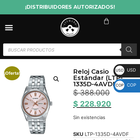
¡DISTRIBUIDORES AUTORIZADOS!
USD
USD
Reloj Casio
¡Oferta!
Estándar (LTP-
1335D-4AVDF)
COP
COP
$
388.000
$
228.920
Sin existencias
SKU
LTP-1335D-4AVDF