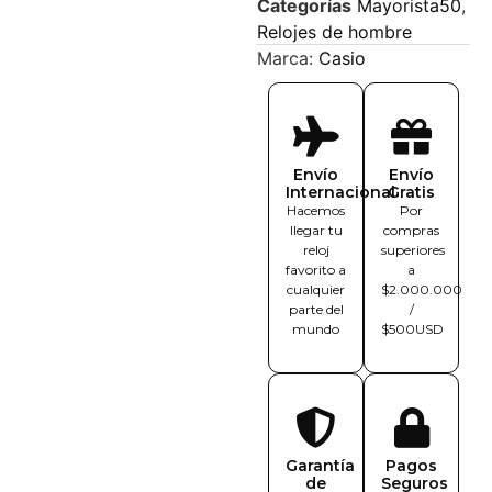
Categorías
Mayorista50
,
Relojes de hombre
Marca:
Casio
Envío
Envío
Internacional
Gratis
Hacemos
Por
llegar tu
compras
reloj
superiores
favorito a
a
cualquier
$2.000.000
parte del
/
mundo
$500USD
Garantía
Pagos
de
Seguros