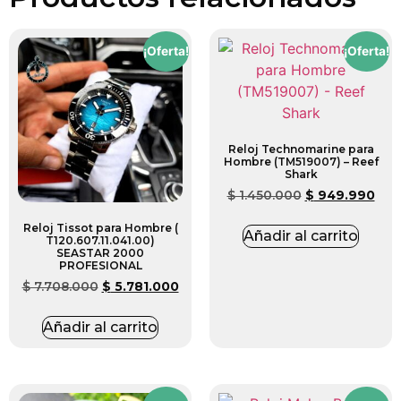
¡Oferta!
¡Oferta!
Reloj Technomarine para
Hombre (TM519007) – Reef
Shark
$
1.450.000
$
949.990
Reloj Tissot para Hombre (
Añadir al carrito
T120.607.11.041.00)
SEASTAR 2000
PROFESIONAL
$
7.708.000
$
5.781.000
Añadir al carrito