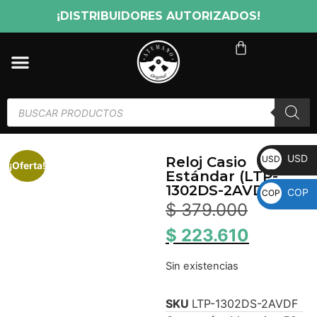
¡DISTRIBUIDORES AUTORIZADOS!
USD
USD
Reloj Casio
¡Oferta!
Estándar (LTP-
1302DS-2AVDF)
COP
COP
$
379.000
$
223.610
Sin existencias
SKU
LTP-1302DS-2AVDF