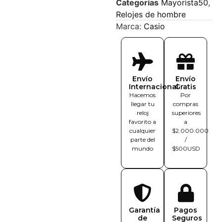
Categorías
Mayorista50
,
Relojes de hombre
Marca:
Casio
Envío
Envío
Internacional
Gratis
Hacemos
Por
llegar tu
compras
reloj
superiores
favorito a
a
cualquier
$2.000.000
parte del
/
mundo
$500USD
Garantía
Pagos
de
Seguros