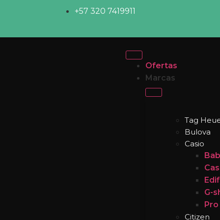
+57 320 7419911
Ofertas
Marcas
Tag Heue
Bulova
Casio
Bab
Cas
Edi
G-s
Pro
Citizen