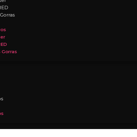
ter
RED
 Gorras
ros
ter
RED
 Gorras
os
os