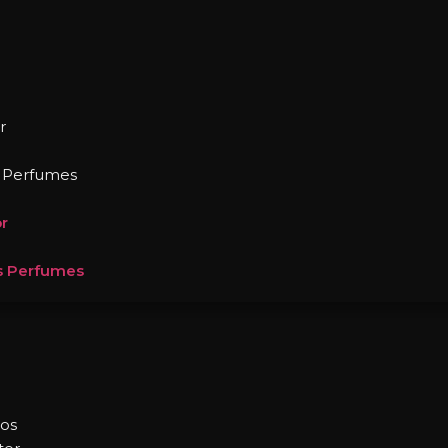
r
s Perfumes
r
s Perfumes
ros