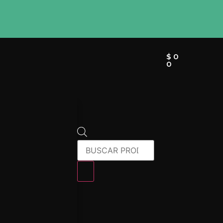
$
0
0