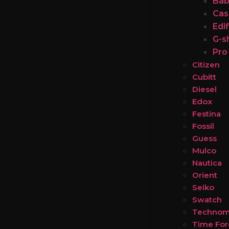
Bab
Cas
Edi
G-s
Pro
Citizen
Cubitt
Diesel
Edox
Festina
Fossil
Guess
Mulco
Nautica
Orient
Seiko
Swatch
Technom
Time For