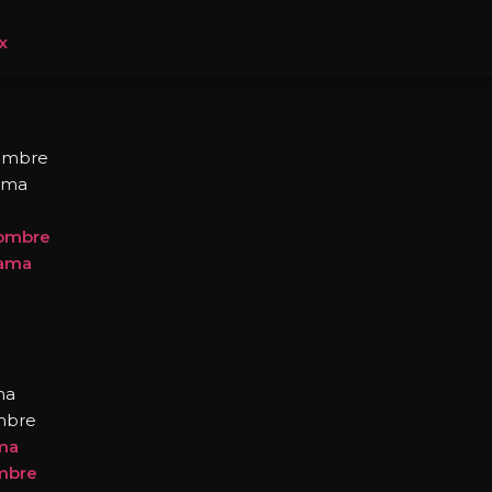
x
hombre
ama
hombre
dama
ma
mbre
ma
mbre