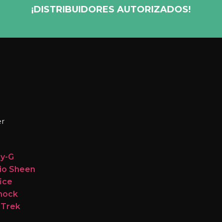
¡DISTRIBUIDORES AUTORIZADOS!
r
y-G
io Sheen
fice
hock
 Trek