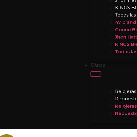
Jhon Hat
KINGS B
Todas las
47 brand
Goorin B
Jhon Hat
KINGS B
Todas las
Otros
Relojeras
Repuest
Relojeras
Repuest