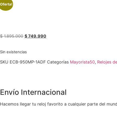
¡Oferta!
$
1.895.000
$
749.990
Sin existencias
SKU
ECB-950MP-1ADF
Categorías
Mayorista50
,
Relojes d
Envío Internacional
Hacemos llegar tu reloj favorito a cualquier parte del mun