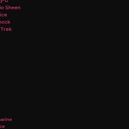
y-G
io Sheen
fice
hock
 Trek
arine
ce