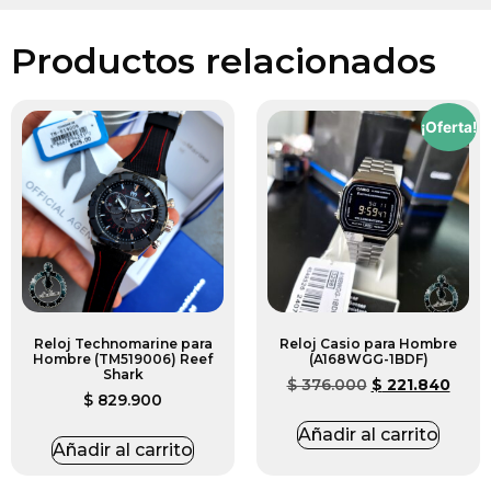
Productos relacionados
¡Oferta!
Reloj Technomarine para
Reloj Casio para Hombre
Hombre (TM519006) Reef
(A168WGG-1BDF)
Shark
$
376.000
$
221.840
$
829.900
Añadir al carrito
Añadir al carrito