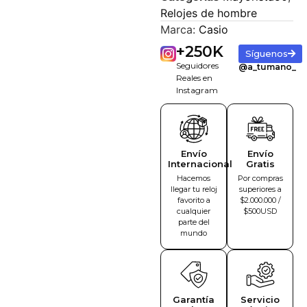
Relojes de hombre
Marca:
Casio
+
250
K
Síguenos
Seguidores
@a_tumano_
Reales en
Instagram
Envío
Envío
Internacional
Gratis
Hacemos
Por compras
llegar tu reloj
superiores a
favorito a
$2.000.000 /
cualquier
$500USD
parte del
mundo
Garantía
Servicio