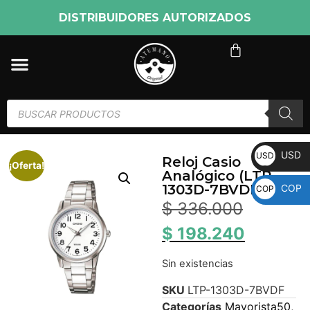
DISTRIBUIDORES AUTORIZADOS
USD
USD
Reloj Casio
¡Oferta!
Analógico (LTP-
1303D-7BVDF)
COP
COP
$
336.000
$
198.240
Sin existencias
SKU
LTP-1303D-7BVDF
Categorías
Mayorista50
,