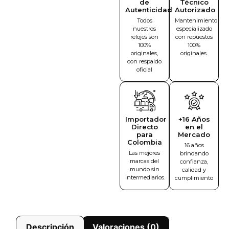
de
Técnico
Autenticidad
Autorizado
Todos
Mantenimiento
nuestros
especializado
relojes son
con repuestos
100%
100%
originales,
originales.
con respaldo
oficial
Importador
+16 Años
Directo
en el
para
Mercado
Colombia
16 años
Las mejores
brindando
marcas del
confianza,
mundo sin
calidad y
intermediarios.
cumplimiento
Descripción
Valoraciones (0)