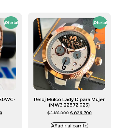
¡Oferta!
¡Oferta!
650WC-
Reloj Mulco Lady D para Mujer
(MW3 22872 023)
0
$
1.181.000
$
826.700
Añadir al carrito