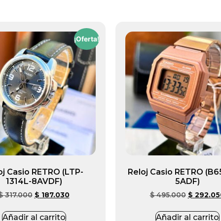
¡Oferta!
oj Casio RETRO (LTP-
Reloj Casio RETRO (B
1314L-8AVDF)
5ADF)
$
317.000
$
187.030
$
495.000
$
292.05
Añadir al carrito
Añadir al carrito