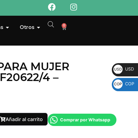
0
as
Otros
PARA MUJER
USD
USD
F20622/4 –
COP
COP
Añadir al carrito
Comprar por Whatsapp