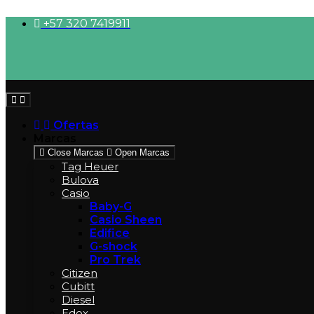
Ir
+57 320 7419911
al
contenido
Ofertas
Marcas
Close Marcas
Open Marcas
Tag Heuer
Bulova
Casio
Baby-G
Casio Sheen
Edifice
G-shock
Pro Trek
Citizen
Cubitt
Diesel
Edox