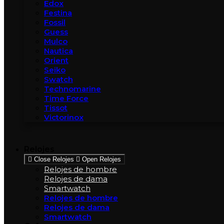
Edox
Festina
Fossil
Guess
Mulco
Nautica
Orient
Seiko
Swatch
Technomarine
Time Force
Tissot
Victorinox
Relojes
Close Relojes
Open Relojes
Relojes de hombre
Relojes de dama
Smartwatch
Relojes de hombre
Relojes de dama
Smartwatch