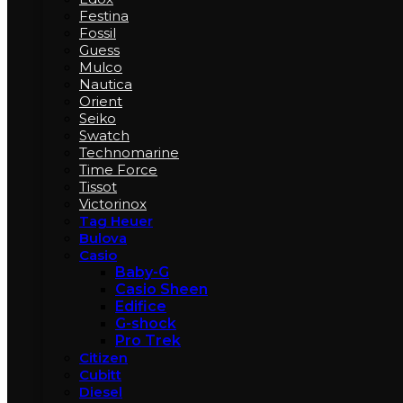
Festina
Fossil
Guess
Mulco
Nautica
Orient
Seiko
Swatch
Technomarine
Time Force
Tissot
Victorinox
Tag Heuer
Bulova
Casio
Baby-G
Casio Sheen
Edifice
G-shock
Pro Trek
Citizen
Cubitt
Diesel