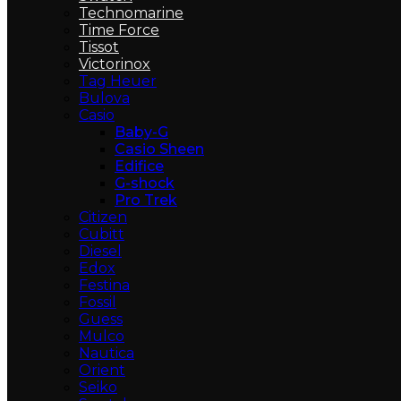
Technomarine
Time Force
Tissot
Victorinox
Tag Heuer
Bulova
Casio
Baby-G
Casio Sheen
Edifice
G-shock
Pro Trek
Citizen
Cubitt
Diesel
Edox
Festina
Fossil
Guess
Mulco
Nautica
Orient
Seiko