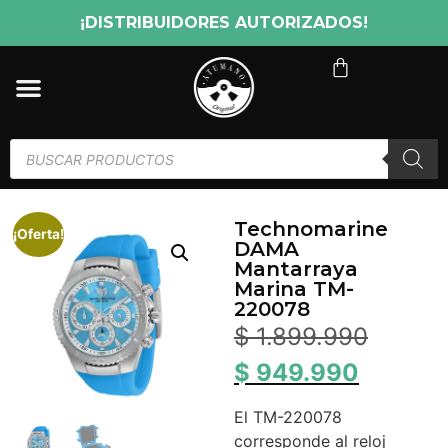
¡DISTRIBUIDORES AUTORIZADOS!
Technomarine
¡Oferta!
DAMA
Mantarraya
Marina TM-
220078
$
1.899.990
$
949.990
El TM-220078
corresponde al reloj