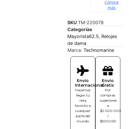
SKU
TM-220078
Categorías
Mayorista62.5
,
Relojes
de dama
Marca:
Technomarine
Envío
Envío
Internacional
Gratis
Hacemos
Por
llegar tu
compras
reloj
superiores
favorito a
a
cualquier
$2.000.000
parte del
/
mundo
$500USD