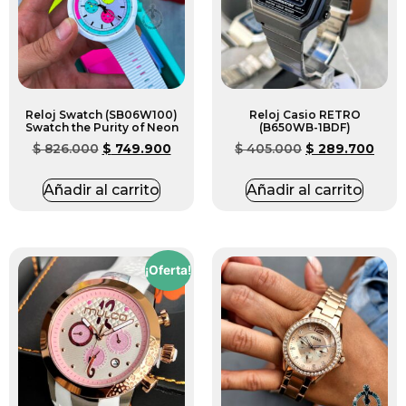
Reloj Swatch (SB06W100)
Reloj Casio RETRO
Swatch the Purity of Neon
(B650WB-1BDF)
$
826.000
$
749.900
$
405.000
$
289.700
Añadir al carrito
Añadir al carrito
¡Oferta!