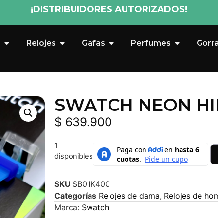
¡DISTRIBUIDORES AUTORIZADOS!
s
Relojes
Gafas
Perfumes
Gorr
SWATCH NEON HIE
$
639.900
1
disponibles
SKU
SB01K400
Categorías
Relojes de dama
,
Relojes de ho
Marca:
Swatch