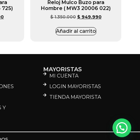
ara
Reloj Mulco Buzo para
 725)
Hombre ( MW3 20006 022)
00
$
1.350.000
$
949.990
Añadir al carrito
MAYORISTAS
MI CUENTA
IONES
LOGIN MAYORISTAS
D
TIENDA MAYORISTA
 Y
OS.