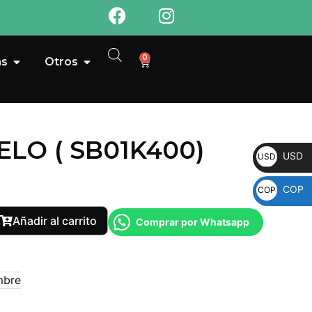
0
as
Otros
LO ( SB01K400)
USD
USD
COP
COP
Añadir al carrito
Comprar por Whatsapp
mbre