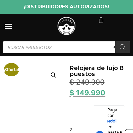
¡DISTRIBUIDORES AUTORIZADOS!
Relojera de lujo 8
¡Oferta!
puestos
$
249.900
$
149.990
2