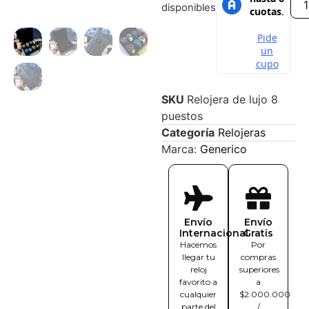
disponibles
SKU
Relojera de lujo 8
puestos
Categoría
Relojeras
Marca:
Generico
Envío
Envío
Internacional
Gratis
Hacemos
Por
llegar tu
compras
reloj
superiores
favorito a
a
cualquier
$2.000.000
parte del
/