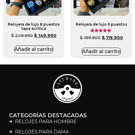
Relojera de lujo 8 puestos
Relojera de lujo 6 puestos
tapa acrílica
$
249.990
$
149.990
Valorado
$
199.900
$
119.900
con
5.00
de 5
Añadir al carrito
Añadir al carrito
CATEGORÍAS DESTACADAS
RELOJES PARA HOMBRE
RELOJES PARA DAMA