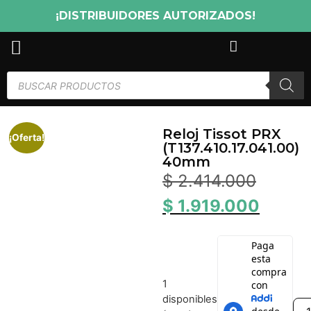
¡DISTRIBUIDORES AUTORIZADOS!
Reloj Tissot PRX
¡Oferta!
(T137.410.17.041.00)
40mm
$
2.414.000
$
1.919.000
1
disponibles