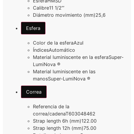
Esfera
HMSD
Calibre
11 1/2”’
Diámetro movimiento (mm)
25,6
Esfera
Color de la esfera
Azul
Índices
Automático
Material luminiscente en la esfera
Super-
LumiNova ®
Material luminiscente en las
manos
Super-LumiNova ®
Correa
Referencia de la
correa/cadena
T603048462
Strap length 6h (mm)
122.00
Strap length 12h (mm)
75.00