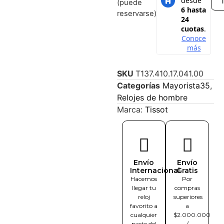
(puede
reservarse)
SKU
T137.410.17.041.00
Categorías
Mayorista35
,
Relojes de hombre
Marca:
Tissot
Envío
Envío
Internacional
Gratis
Hacemos
Por
llegar tu
compras
reloj
superiores
favorito a
a
cualquier
$2.000.000
parte del
/