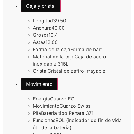
Caja y cristal
Longitud
39.50
Anchura
40.00
Grosor
10.4
Astas
12.00
Forma de la caja
Forma de barril
Material de la caja
Caja de acero
inoxidable 316L
Cristal
Cristal de zafiro irrayable
Movimiento
Energía
Cuarzo EOL
Movimiento
Cuarzo Swiss
Pila
Bateria tipo Renata 371
Funciones
EOL (indicador de fin de vida
útil de la batería)