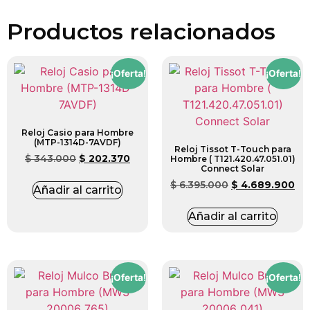
Productos relacionados
¡Oferta!
¡Oferta!
Reloj Casio para Hombre
(MTP-1314D-7AVDF)
Reloj Tissot T-Touch para
$
343.000
$
202.370
Hombre ( T121.420.47.051.01)
Connect Solar
$
6.395.000
$
4.689.900
Añadir al carrito
Añadir al carrito
¡Oferta!
¡Oferta!