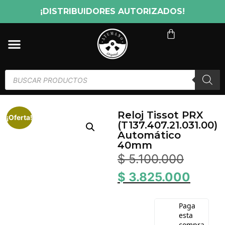
¡DISTRIBUIDORES AUTORIZADOS!
Reloj Tissot PRX
¡Oferta!
(T137.407.21.031.00)
Automático
40mm
$
5.100.000
$
3.825.000