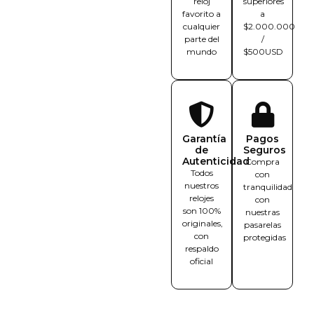
reloj
superiores
favorito a
a
cualquier
$2.000.000
parte del
/
mundo
$500USD
Garantía
Pagos
de
Seguros
Autenticidad
Compra
Todos
con
nuestros
tranquilidad
relojes
con
son 100%
nuestras
originales,
pasarelas
con
protegidas
respaldo
oficial