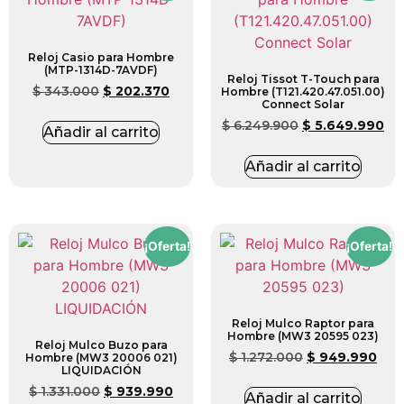
Reloj Casio para Hombre
(MTP-1314D-7AVDF)
Reloj Tissot T-Touch para
$
343.000
$
202.370
Hombre (T121.420.47.051.00)
Connect Solar
$
6.249.900
$
5.649.990
Añadir al carrito
Añadir al carrito
¡Oferta!
¡Oferta!
Reloj Mulco Raptor para
Hombre (MW3 20595 023)
Reloj Mulco Buzo para
$
1.272.000
$
949.990
Hombre (MW3 20006 021)
LIQUIDACIÓN
$
1.331.000
$
939.990
Añadir al carrito