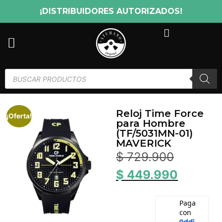
¡DISTRIBUIDORES AUTORIZADOS!
Reloj Time Force
¡Oferta!
para Hombre
(TF/5031MN-01)
MAVERICK
$
729.900
$
449.990