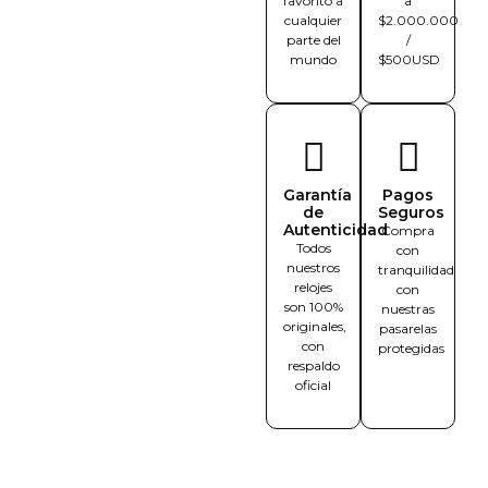
favorito a
a
cualquier
$2.000.000
parte del
/
mundo
$500USD
Garantía
Pagos
de
Seguros
Autenticidad
Compra
Todos
con
nuestros
tranquilidad
relojes
con
son 100%
nuestras
originales,
pasarelas
con
protegidas
respaldo
oficial