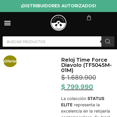
¡DISTRIBUIDORES AUTORIZADOS!
Reloj Time Force
¡Oferta!
Diavolo (TF5045M-
01M)
$
1.689.900
$
799.990
La colección
STATUS
ELITE
representa la
excelencia en la relojería