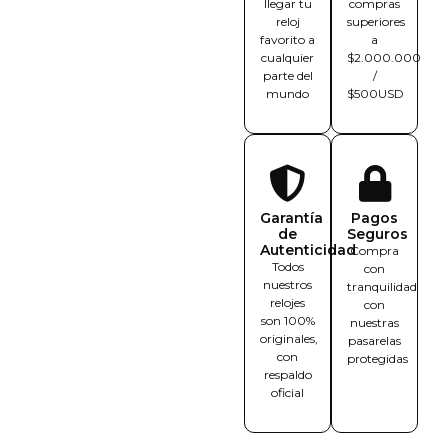
llegar tu
compras
reloj
superiores
favorito a
a
cualquier
$2.000.000
parte del
/
mundo
$500USD
Garantía
Pagos
de
Seguros
Autenticidad
Compra
Todos
con
nuestros
tranquilidad
relojes
con
son 100%
nuestras
originales,
pasarelas
con
protegidas
respaldo
oficial