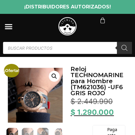
¡DISTRIBUIDORES AUTORIZADOS!
Reloj
¡Oferta!
TECHNOMARINE
para Hombre
(TM621036) -UF6
GRIS ROJO
$
2.449.990
$
1.290.000