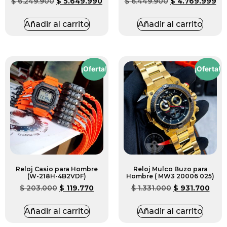
$
6.249.900
$
5.649.990
$
6.449.900
$
4.769.999
Añadir al carrito
Añadir al carrito
¡Oferta!
¡Oferta!
Reloj Casio para Hombre
Reloj Mulco Buzo para
(W-218H-4B2VDF)
Hombre ( MW3 20006 025)
$
203.000
$
119.770
$
1.331.000
$
931.700
Añadir al carrito
Añadir al carrito