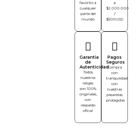
favorito a
a
cualquier
$2.000.000
parte del
/
mundo
$500USD
Garantía
Pagos
de
Seguros
Autenticidad
Compra
Todos
con
nuestros
tranquilidad
relojes
con
son 100%
nuestras
originales,
pasarelas
con
protegidas
respaldo
oficial