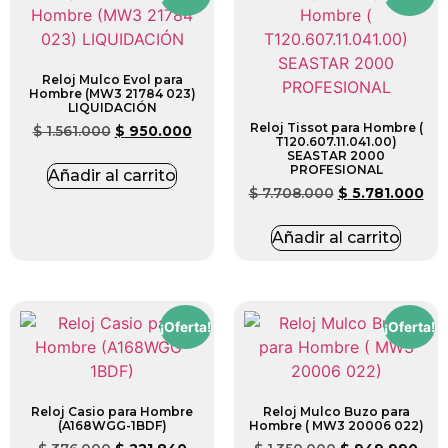
Reloj Mulco Evol para
Hombre (MW3 21784 023)
LIQUIDACIÓN
Reloj Tissot para Hombre (
$
1.561.000
$
950.000
T120.607.11.041.00)
SEASTAR 2000
PROFESIONAL
Añadir al carrito
$
7.708.000
$
5.781.000
Añadir al carrito
¡Oferta!
¡Oferta!
Reloj Casio para Hombre
Reloj Mulco Buzo para
(A168WGG-1BDF)
Hombre ( MW3 20006 022)