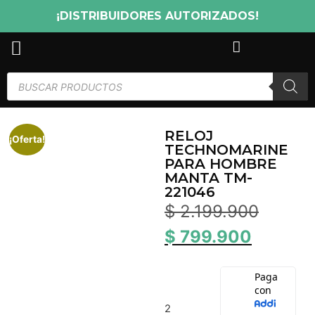
¡DISTRIBUIDORES AUTORIZADOS!
RELOJ
¡Oferta!
TECHNOMARINE
PARA HOMBRE
MANTA TM-
221046
$
2.199.900
$
799.900
2