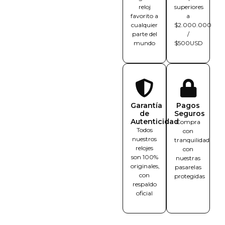
reloj
superiores
favorito a
a
cualquier
$2.000.000
parte del
/
mundo
$500USD
Garantía
Pagos
de
Seguros
Autenticidad
Compra
Todos
con
nuestros
tranquilidad
relojes
con
son 100%
nuestras
originales,
pasarelas
con
protegidas
respaldo
oficial