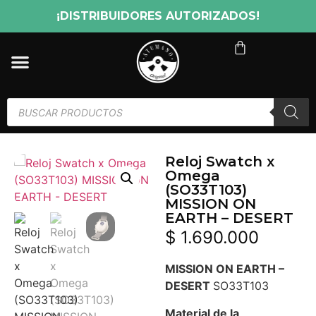
¡DISTRIBUIDORES AUTORIZADOS!
Reloj Swatch x
Omega
(SO33T103)
MISSION ON
EARTH – DESERT
$
1.690.000
MISSION ON EARTH –
DESERT
SO33T103
Material de la