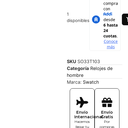
1
disponibles
SKU
SO33T103
Categoría
Relojes de
hombre
Marca:
Swatch
Envío
Envío
Internacional
Gratis
Hacemos
Por
llegar tu
compras