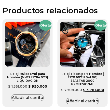
Productos relacionados
¡Oferta!
¡Oferta!
Reloj Mulco Evol para
Reloj Tissot para Hombre (
Hombre (MW3 21784 023)
T120.607.11.041.00)
LIQUIDACIÓN
SEASTAR 2000
PROFESIONAL
$
1.561.000
$
950.000
$
7.708.000
$
5.781.000
Añadir al carrito
Añadir al carrito