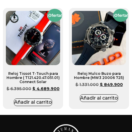
¡Oferta!
¡Oferta!
Reloj Tissot T-Touch para
Reloj Mulco Buzo para
Hombre ( T121.420.47.051.01)
Hombre (MW3 20006 725)
Connect Solar
$
1.331.000
$
849.900
$
6.395.000
$
4.689.900
Añadir al carrito
Añadir al carrito