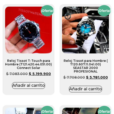
¡Oferta!
¡Oferta!
Reloj Tissot T-Touch para
Reloj Tissot para Hombre (
Hombre (T121.420.44.051.00)
T120.607.11.041.00)
Connect Solar
SEASTAR 2000
PROFESIONAL
$
7.083.000
$
5.199.900
$
7.708.000
$
5.781.000
Añadir al carrito
Añadir al carrito
¡Oferta!
¡Oferta!