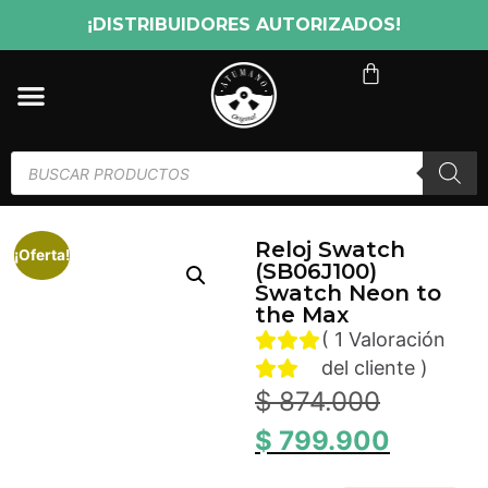
¡DISTRIBUIDORES AUTORIZADOS!
Reloj Swatch
¡Oferta!
(SB06J100)
Swatch Neon to
the Max
(
1
Valoración
del cliente
)
$
874.000
$
799.900