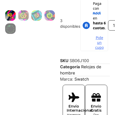
3
disponibles
SKU
SB06J100
Categoría
Relojes de
hombre
Marca:
Swatch
Envío
Envío
Internacional
Gratis
Hacemos
Por