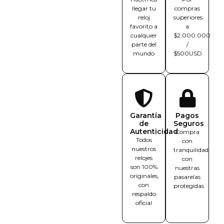
llegar tu
compras
reloj
superiores
favorito a
a
cualquier
$2.000.000
parte del
/
mundo
$500USD
Garantía
Pagos
de
Seguros
Autenticidad
Compra
Todos
con
nuestros
tranquilidad
relojes
con
son 100%
nuestras
originales,
pasarelas
con
protegidas
respaldo
oficial