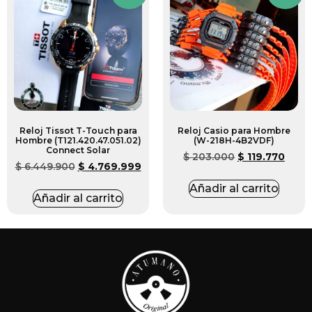
Reloj Tissot T-Touch para
Reloj Casio para Hombre
Hombre (T121.420.47.051.02)
(W-218H-4B2VDF)
Connect Solar
$
203.000
$
119.770
$
6.449.900
$
4.769.999
Añadir al carrito
Añadir al carrito