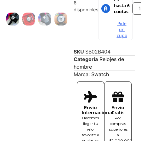
6
disponibles
SKU
SB02B404
Categoría
Relojes de
hombre
Marca:
Swatch
Envío
Envío
Internacional
Gratis
Hacemos
Por
llegar tu
compras
reloj
superiores
favorito a
a
cualquier
$2.000.000