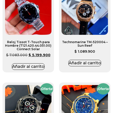
Reloj Tissot T-Touch para
Technomarine TM-520004 –
Hombre (T121.420.44.051.00)
Sun Reef
Connect Solar
$
1.089.900
$
7.083.000
$
5.199.900
Añadir al carrito
Añadir al carrito
¡Oferta!
¡Oferta!