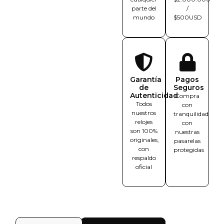
parte del
/
mundo
$500USD
Garantía
Pagos
de
Seguros
Autenticidad
Compra
Todos
con
nuestros
tranquilidad
relojes
con
son 100%
nuestras
originales,
pasarelas
con
protegidas
respaldo
oficial