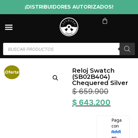
¡DISTRIBUIDORES AUTORIZADOS!
Reloj Swatch
¡Oferta!
(SB02B404)
Chequered Silver
$
659.900
$
643.200