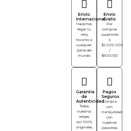
Envío
Envío
Internacional
Gratis
Hacemos
Por
llegar tu
compras
reloj
superiores
favorito a
a
cualquier
$2.000.000
parte del
/
mundo
$500USD
Garantía
Pagos
de
Seguros
Autenticidad
Compra
Todos
con
nuestros
tranquilidad
relojes
con
son 100%
nuestras
originales,
pasarelas