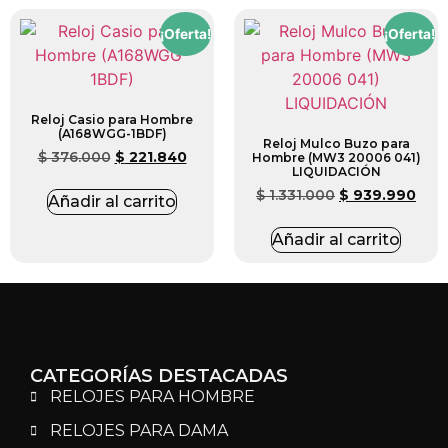
¡Oferta!
¡Oferta!
Reloj Casio para Hombre
(A168WGG-1BDF)
Reloj Mulco Buzo para
$
376.000
$
221.840
Hombre (MW3 20006 041)
LIQUIDACIÓN
$
1.331.000
$
939.990
Añadir al carrito
Añadir al carrito
CATEGORÍAS DESTACADAS
RELOJES PARA HOMBRE
RELOJES PARA DAMA