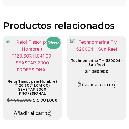
Productos relacionados
¡Oferta!
Technomarine TM-520004 –
Sun Reef
$
1.089.900
Reloj Tissot para Hombre (
Añadir al carrito
T120.607.11.041.00)
SEASTAR 2000
PROFESIONAL
$
7.708.000
$
5.781.000
Añadir al carrito