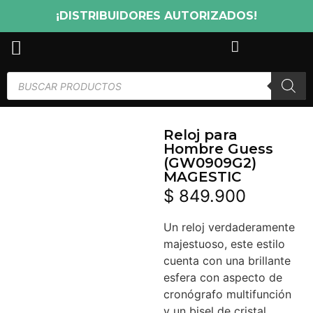
¡DISTRIBUIDORES AUTORIZADOS!
Reloj para
Hombre Guess
(GW0909G2)
MAGESTIC
$
849.900
Un reloj verdaderamente
majestuoso, este estilo
cuenta con una brillante
esfera con aspecto de
cronógrafo multifunción
y un bisel de cristal