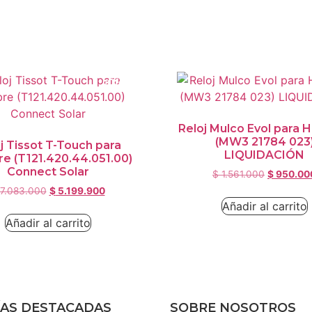
¡Oferta!
Reloj Mulco Evol para
(MW3 21784 023
j Tissot T-Touch para
LIQUIDACIÓN
e (T121.420.44.051.00)
Connect Solar
$
1.561.000
$
950.00
7.083.000
$
5.199.900
Añadir al carrito
Añadir al carrito
ÍAS DESTACADAS
SOBRE NOSOTROS