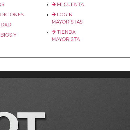
OS
MI CUENTA
DICIONES
LOGIN
MAYORISTAS
CIDAD
TIENDA
BIOS Y
MAYORISTA
OS.