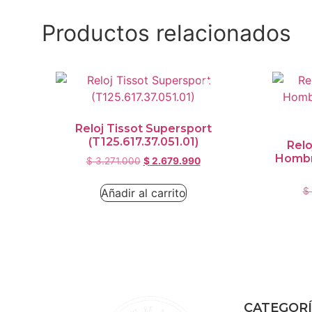
Productos relacionados
¡Oferta!
Reloj Tissot Supersport
(T125.617.37.051.01)
Relo
Hombr
$
3.271.000
$
2.679.990
$
Añadir al carrito
CATEGOR