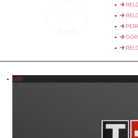
REL
REL
PER
GOR
REL
© 
USD