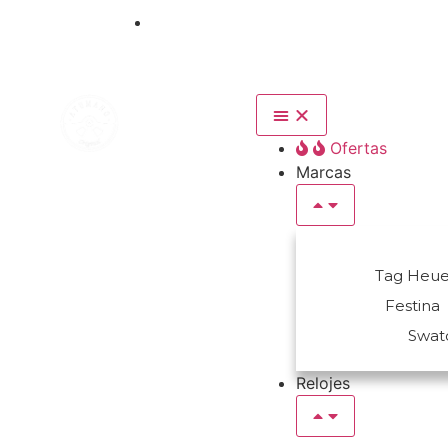
+57 320 7419911
Ofertas
Marcas
Tag Heue
Festina
Swat
Relojes