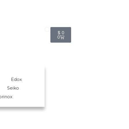
$
0
0
Edox
Seiko
orinox