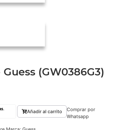
e Guess (GW0386G3)
Comprar por
Añadir al carrito
Whatsapp
re
Marca:
Guess