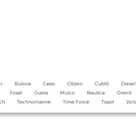
¡DISTRIBUIDORES AUTORIZADOS!
r
Bulova
Casio
Citizen
Cubitt
Diesel
Fossil
Guess
Mulco
Nautica
Orient
ch
Technomarine
Time Force
Tissot
Vict