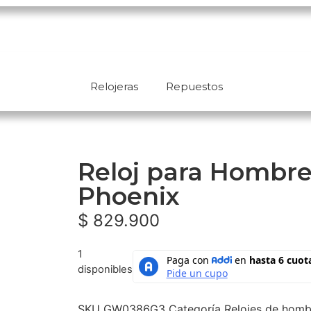
Relojeras
Repuestos
Reloj para Hombr
Phoenix
$
829.900
1
disponibles
SKU
GW0386G3
Categoría
Relojes de homb