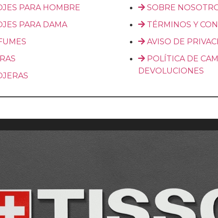
OJES PARA HOMBRE
SOBRE NOSOTR
OJES PARA DAMA
TÉRMINOS Y CON
FUMES
AVISO DE PRIVA
RAS
POLÍTICA DE CAM
DEVOLUCIONES
OJERAS
2024 - 2025 ATUMANO TODOS LOS DERECHOS RESERVAD