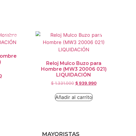
¡Oferta!
¡Oferta!
 Hombre
)
Reloj Mulco Buzo para
Hombre (MW3 20006 021)
LIQUIDACIÓN
0
$
1.331.000
$
939.990
Añadir al carrito
MAYORISTAS