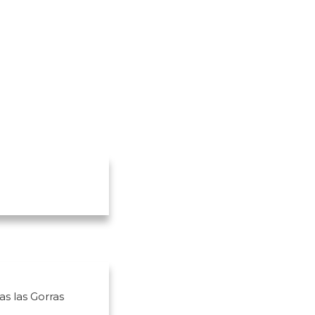
h
s
as las Gorras