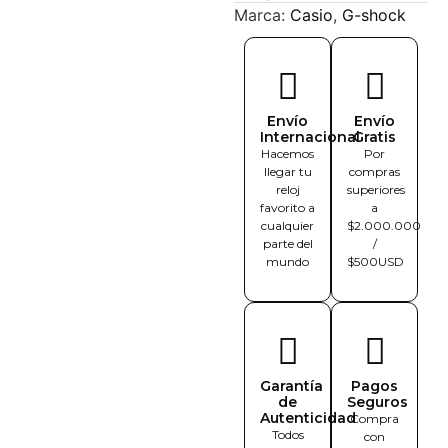
Marca:
Casio
,
G-shock
Envío
Envío
Internacional
Gratis
Hacemos
Por
llegar tu
compras
reloj
superiores
favorito a
a
cualquier
$2.000.000
parte del
/
mundo
$500USD
Garantía
Pagos
de
Seguros
Autenticidad
Compra
Todos
con