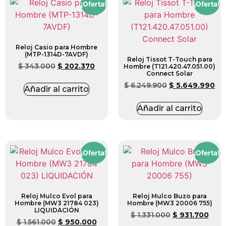
¡Oferta!
¡Oferta!
Reloj Casio para Hombre
(MTP-1314D-7AVDF)
Reloj Tissot T-Touch para
$
343.000
$
202.370
Hombre (T121.420.47.051.00)
Connect Solar
$
6.249.900
$
5.649.990
Añadir al carrito
Añadir al carrito
¡Oferta!
¡Oferta!
Reloj Mulco Evol para
Reloj Mulco Buzo para
Hombre (MW3 21784 023)
Hombre (MW3 20006 755)
LIQUIDACIÓN
$
1.331.000
$
931.700
$
1.561.000
$
950.000