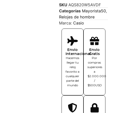
SKU
AQS820W5AVDF
Categorías
Mayorista50
,
Relojes de hombre
Marca:
Casio
Envío
Envío
Internacional
Gratis
Hacemos
Por
llegar tu
compras
reloj
superiores
favorito a
a
cualquier
$2.000.000
parte del
/
mundo
$500USD