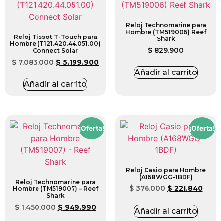
Reloj Technomarine para
Hombre (TM519006) Reef
Reloj Tissot T-Touch para
Shark
Hombre (T121.420.44.051.00)
$
829.900
Connect Solar
$
7.083.000
$
5.199.900
Añadir al carrito
Añadir al carrito
¡Oferta!
¡Oferta!
Reloj Casio para Hombre
(A168WGG-1BDF)
Reloj Technomarine para
$
376.000
$
221.840
Hombre (TM519007) – Reef
Shark
$
1.450.000
$
949.990
Añadir al carrito