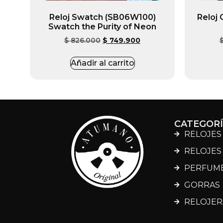
Reloj Swatch (SB06W100)
Reloj
Swatch the Purity of Neon
$
826.000
$
749.900
Añadir al carrito
CATEGOR
RELOJES
RELOJES
PERFUM
GORRAS
RELOJER