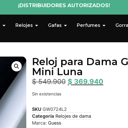
¡DISTRIBUIDORES AUTORIZADOS!
s
Relojes
Gafas
Perfumes
Gorr
Reloj para Dama 
Mini Luna
$
549.900
$
369.940
Sin existencias
SKU
GW0724L2
Categoría
Relojes de dama
Marca:
Guess