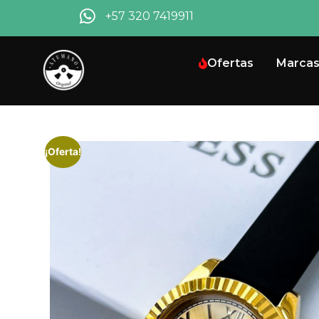
+57 320 7419911
Ofertas
Marca
¡Oferta!