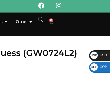
0
as
Otros
Guess (GW0724L2)
USD
USD
COP
COP