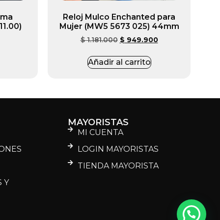
dama
Reloj Mulco Enchanted para
11.00)
Mujer (MW5 5673 025) 44mm
$
1.181.000
$
949.900
Añadir al carrito
MAYORISTAS
MI CUENTA
IONES
LOGIN MAYORISTAS
D
TIENDA MAYORISTA
 Y